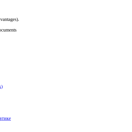
vantages).
ocuments
к)
втике