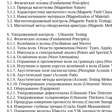
5.1. Физические основы (Fundamental Principles)
5.1.1. Природа магнетизма (Magnetism Nature)
5.1.2. Характеристики магнитного поля (Magnetic Field Charact
5.1.3. Намагничивание материала (Magnetization of Material)
5.2. Магнитопорошковый контроль (Magnetic Particle Testing)
5.3. Магнитный метод обнаружения арматуры (Magnetic Metho
6. Ультразвуковой контроль – Ultrasonic Testing
6.1. Физические основы (Fundamental Principles)
6.1.1. Колебания и волны (Oscillations and Waves)
6.1.2. Типы волн. Области применения (Waves’ Types. Applic
6.1.3. Импульсы и спектральный анализ (Pulses and Spectral A
6.1.4. Ослабление волн (Wave Attenuation)
6.1.5. Отражение и преломление волн на границах сред (Wave Re
6.1.6. Излучение и прием упругих колебаний и волн (Elastic V
6.1.7. Акустическое поле пьезопластины (Piezoplate Acoustic F
6.1.8. Акустический тракт (Acoustic Path)
6.1.9. Акустические методы контроля (Acoustic Testing Method
6.1.10. Генерирование ультразвуковых волн (Ultrasonic Waves
6.2. Оборудование (Equipment)
6.2.1. Ультразвуковые дефектоскопы (Ultrasonic Flaw Detector
6.2.2. Ультразвуковые толщиномеры (Ultrasonic Thickness Gag
6.3. Процедура измерения прочности бетона (Concrete Strengt
6.4. Измерение глубины трещин (Cracks Depth Measurement)
6.5. Применение молотка Шмидта для УЗК прочности бетона (