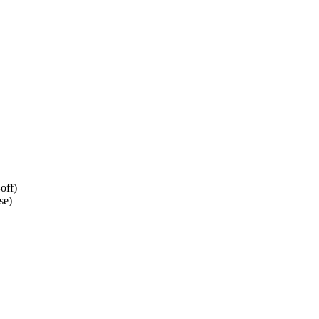
off)
nse)