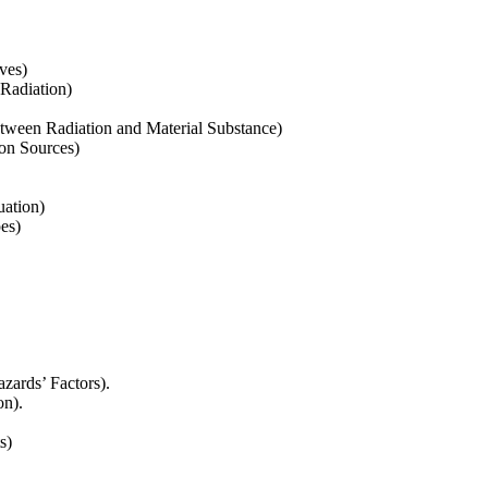
ves)
 Radiation)
ween Radiation and Material Substance)
on Sources)
ation)
es)
ards’ Factors).
on).
ts)