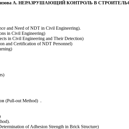
а Е., Азизова А. НЕРАЗРУШАЮЩИЙ КОНТРОЛЬ В СТРОИТЕЛ
e and Need of NDT in Civil Engineering).
s in Civil Engineering)
s in Civil Engineering and Their Detection)
n and Certification of NDT Personnel)
rning)
rs)
 (Pull-out Method) .
)
hod).
rmination of Adhesion Strength in Brick Structure)