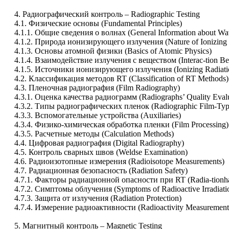
4. Радиографический контроль – Radiographic Testing
4.1. Физические основы (Fundamental Principles)
4.1.1. Общие сведения о волнах (General Information about Wa
4.1.2. Природа ионизирующего излучения (Nature of Ionizing
4.1.3. Основы атомной физики (Basics of Atomic Physics)
4.1.4. Взаимодействие излучения с веществом (Interac-tion Bet
4.1.5. Источники ионизирующего излучения (Ionizing Radiati
4.2. Классификация методов RT (Classification of RT Methods)
4.3. Пленочная радиография (Film Radiography)
4.3.1. Оценка качества радиограмм (Radiographs’ Quality Evalu
4.3.2. Типы радиографических пленок (Radiographic Film-Typ
4.3.3. Вспомогательные устройства (Auxiliaries)
4.3.4. Физико-химическая обработка пленки (Film Processing)
4.3.5. Расчетные методы (Calculation Methods)
4.4. Цифровая радиография (Digital Radiography)
4.5. Контроль сварных швов (Weldse Examination)
4.6. Радиоизотопные измерения (Radioisotope Measurements)
4.7. Радиационная безопасность (Radiation Safety)
4.7.1. Факторы радиационной опасности при RT (Radia-tionhaz
4.7.2. Симптомы облучения (Symptoms of Radioactive Irradiati
4.7.3. Защита от излучения (Radiation Protection)
4.7.4. Измерение радиоактивности (Radioactivity Measuremen
5. Магнитный контроль – Magnetic Testing