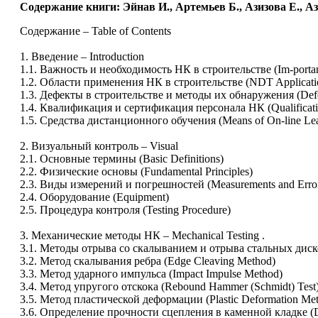
Содержание книги: Эйнав И., Артемьев Б., Азизов
Содержание – Table of Contents
1. Введение – Introduction
1.1. Важность и необходимость НК в строительстве (Im-portanc
1.2. Области применения НК в строительстве (NDT Application
1.3. Дефекты в строительстве и методы их обнаружения (Defect
1.4. Квалификация и сертификация персонала НК (Qualificatio
1.5. Средства дистанционного обучения (Means of On-line Lea
2. Визуальный контроль – Visual
2.1. Основные термины (Basic Definitions)
2.2. Физические основы (Fundamental Principles)
2.3. Виды измерений и погрешностей (Measurements and Erro
2.4. Оборудование (Equipment)
2.5. Процедура контроля (Testing Procedure)
3. Механические методы НК – Mechanical Testing .
3.1. Методы отрыва со скалыванием и отрыва стальных дисков
3.2. Метод скалывания ребра (Edge Cleaving Method)
3.3. Метод ударного импульса (Impact Impulse Method)
3.4. Метод упругого отскока (Rebound Hammer (Schmidt) Test
3.5. Метод пластической деформации (Plastic Deformation Met
3.6. Определение прочности сцепления в каменной кладке (Dete