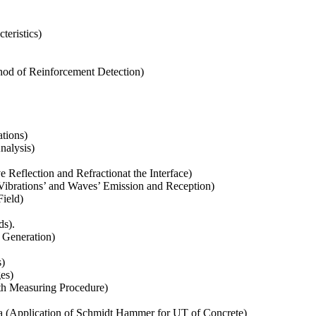
eristics)
d of Reinforcement Detection)
ations)
nalysis)
flection and Refractionat the Interface)
ibrations’ and Waves’ Emission and Reception)
ield)
s).
 Generation)
s)
es)
h Measuring Procedure)
Application of Schmidt Hammer for UT of Concrete)